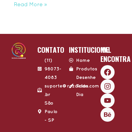
Read More »
CONTATO
INSTITUCIONAL
ME
ENCONTRA
(11)
Home
F
I
Y
B
98073-
Produtos
a
n
o
e
4083
Desenhe
c
s
u
h
suporte@rozaelias.com​
Todo
e
t
t
a
.br
Dia
b
a
u
n
o
g
b
c
São
o
r
e
e
Paulo
k
a
- SP​
m