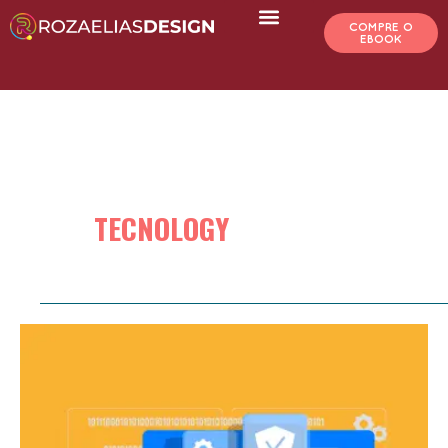
Ir
COMPRE O
para
EBOOK
o
conteúdo
TECNOLOGY
Os
melhores
softwares
de