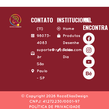
CONTATO
INSTITUCIONAL
ME
ENCONTRA
(11)
Home
F
I
Y
B
98073-
Produtos
a
n
o
e
4083
Desenhe
c
s
u
h
suporte@rozaelias.com​
Todo
e
t
t
a
.br
Dia
b
a
u
n
o
g
b
c
São
o
r
e
e
Paulo
k
a
- SP​
m
© Copyright 2026 RozaEliasDesign
CNPJ: 41.272.230/0001-97
POLÍTICA DE PRIVACIDADE