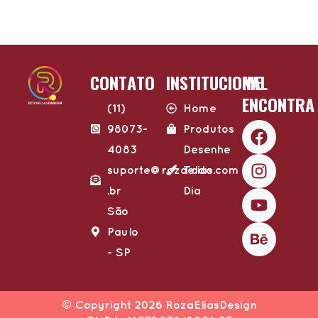
CONTATO
INSTITUCIONAL
ME
ENCONTRA
(11)
Home
F
I
Y
B
98073-
Produtos
a
n
o
e
4083
Desenhe
c
s
u
h
suporte@rozaelias.com​
Todo
e
t
t
a
.br
Dia
b
a
u
n
o
g
b
c
São
o
r
e
e
Paulo
k
a
- SP​
m
© Copyright 2026 RozaEliasDesign