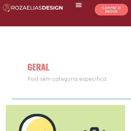
Ir
COMPRE O
para
EBOOK
o
conteúdo
GERAL
Post sem categoria específica
O
processo
criativo