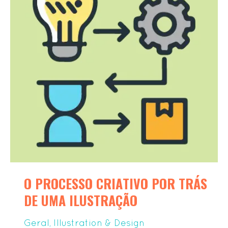
por
trás
de
uma
ilustração
O PROCESSO CRIATIVO POR TRÁS
DE UMA ILUSTRAÇÃO
Geral
,
Illustration & Design